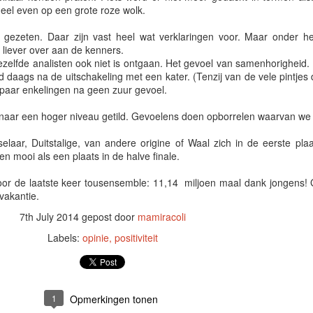
heel even op een grote roze wolk.
n gezeten. Daar zijn vast heel wat verklaringen voor. Maar onder 
e liever over aan de kenners.
diezelfde analisten ook niet is ontgaan. Het gevoel van samenhorigheid.
daags na de uitschakeling met een kater. (Tenzij van de vele pintjes
paar enkelingen na geen zuur gevoel.
4 naar een hoger niveau getild. Gevoelens doen opborrelen waarvan we 
selaar, Duitstalige, van andere origine of Waal zich in de eerste pla
ven mooi als een plaats in de halve finale.
 de laatste keer tousensemble: 11,14 miljoen maal dank jongens!
 vakantie.
7th July 2014
gepost door
mamiracoli
Labels:
opinie
positiviteit
1
Opmerkingen tonen