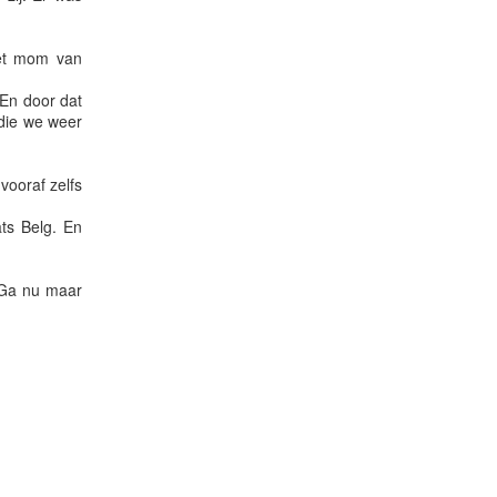
het mom van
 En door dat
 die we weer
vooraf zelfs
ats Belg. En
 Ga nu maar