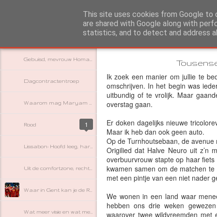
www.mamiracoli.be
This site uses cookies from Google to d
are shared with Google along with perf
statistics, and to detect and address a
Sidebar
Startpagina
mami - Wie??
Gebuisd, mevrouw Homans
Tousense
Ik zoek een manier om jullie te be
Dagcontractentroep
omschrijven. In het begin was ieder
uitbundig of te vrolijk. Maar gaan
overstag gaan.
Waarom mag Maryam Maryam niet zijn?
Er doken dagelijks nieuwe tricolor
1
Rood
Maar ik heb dan ook geen auto.
Op de Turnhoutsebaan, de avenue mul
Lissabon: Hoofd leeg, hart vol
Origilied dat Halve Neuro uit z’n m
overbuurvrouw stapte op haar fiets
kwamen samen om de matchen te bek
Uit de comfortzone, recht naar Lissabon
met een pintje van een niet nader 
Waar in Gent kan je de Rode Duivels Europees Kampioen zien worden?
We wonen in een land waar meneer 
hebben ons drie weken gewezen o
Wat meer visie en wat meer respect, alsjeblieft. Bedankt!
waarover twee wildvreemden met el