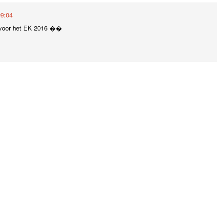
09:04
l voor het EK 2016 ��
Meer laden