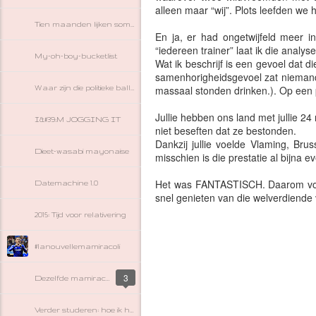
alleen maar “wij”. Plots leefden we 
Tien maanden lijken soms een week.
En ja, er had ongetwijfeld meer i
“iedereen trainer” laat ik die analys
My-oh-boy-bucketlist
Wat ik beschrijf is een gevoel dat 
samenhorigheidsgevoel zat niemand 
Waar zijn die politieke ballen?
massaal stonden drinken.). Op een 
Jullie hebben ons land met jullie 2
I&#39;M JOGGING IT
niet beseften dat ze bestonden.
Dankzij jullie voelde Vlaming, Brus
Dieet-wasabi mayonaise
misschien is die prestatie al bijna e
Het was FANTASTISCH. Daarom voor
Datemachine 1.0
snel genieten van die welverdiende
2015: Tijd voor relativering
#lanouvellemamiracoli
3
Dezelfde mamiracoli, maar anders
Verder studeren: hoe ik het zou oplossen