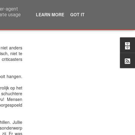
ser-agent
LEARN MORE
GOT IT
rate usage
 niet anders
sch, niet te
criticasters
ooit hangen.
olijk op het
e schuchtere
s vu! Mensen
oorgespoeld
len. Jullie
ksonderwerp
zij. Er was