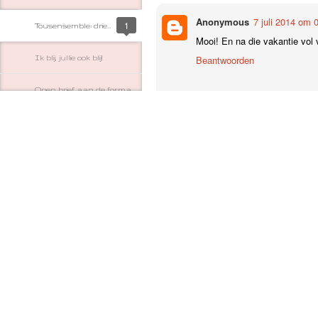
Anonymous
7 juli 2014 om 
1
Tousensemble: drie weken om nooit te vergeten
Mooi! En na die vakantie vo
Ik blij, jullie ook blij!
Beantwoorden
Open brief aan de formateurs van de VlaReg
Kleine visjes en aquaria
1
BoHo chic
Is in Gent echt alles beter?
Mamiracoli kijkt achteruit en vooruit
Ingepakt door een player
Als je even 5 dagen tijd hebt...
1
mamiracoli kreeg een e-mail