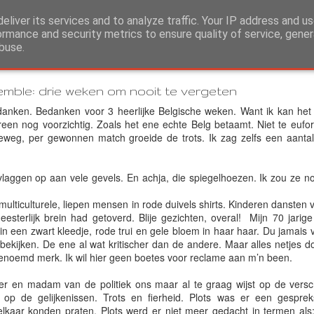
eliver its services and to analyze traffic. Your IP address and u
ormance and security metrics to ensure quality of service, gene
buse.
mble: drie weken om nooit te vergeten
danken. Bedanken voor 3 heerlijke Belgische weken. Want ik kan het
een nog voorzichtig. Zoals het ene echte Belg betaamt. Niet te eufori
deweg, per gewonnen match groeide de trots. Ik zag zelfs een aantal 
evlaggen op aan vele gevels. En achja, die spiegelhoezen. Ik zou ze n
ticulturele, liepen mensen in rode duivels shirts. Kinderen dansten vr
eesterlijk brein had getoverd. Blije gezichten, overal! Mijn 70 jarig
 in een zwart kleedje, rode trui en gele bloem in haar haar. Du jamai
ijken. De ene al wat kritischer dan de andere. Maar alles netjes d
genoemd merk. Ik wil hier geen boetes voor reclame aan m’n been.
en madam van de politiek ons maar al te graag wijst op de verschil
p de gelijkenissen. Trots en fierheid. Plots was er een gespre
kaar konden praten. Plots werd er niet meer gedacht in termen als: 